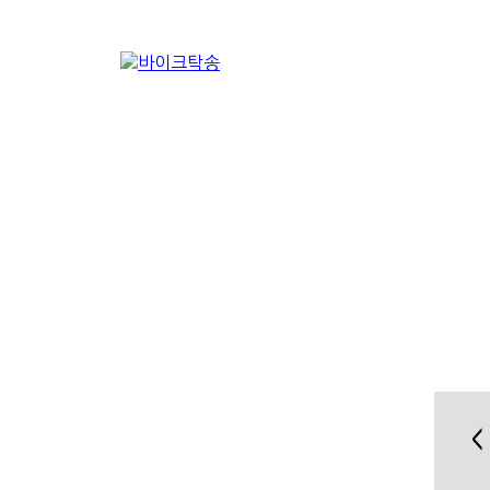
전국 바이크운송 오토바이용달
바이크탁송
<